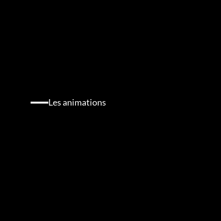
sont
autant
de
facteurs
favorisant
le
développement
économique
de
la
gastronomie,
culturellement
inscrit
dans
les
habitudes
et
coutumes.
Les animations
Les
différentes
animations
du
salon
pour
B2B
et
B2C