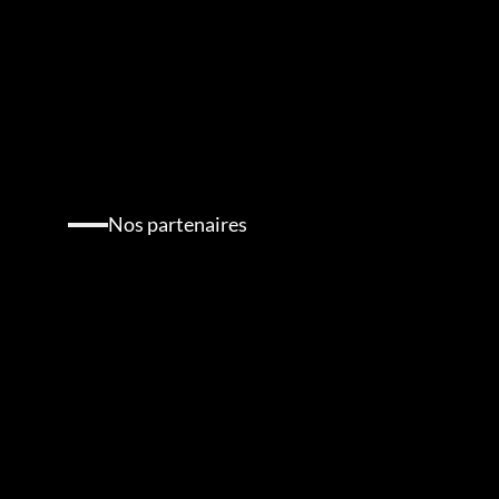
Nos partenaires
Rencontrez
nos
partenaires
et
sponsors
qui
contribuent
à
donner
vie
à
ce