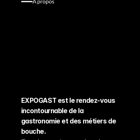
A propos
Pourquoi
EXPOGAST
2026
est
le
rendez-vous
incontournable
du
secteur
de
la
gastronomie
EXPOGAST est le rendez-vous 
incontournable de la 
gastronomie et des métiers de 
bouche.