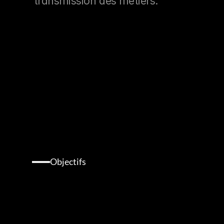
transmission des métiers.
Objectifs
Les
objectifs
d’EXPOGAST
: