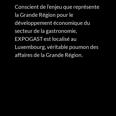
Conscient de l’enjeu que représente 
la Grande Région pour le 
développement économique du 
secteur de la gastronomie, 
EXPOGAST est localisé au 
Luxembourg, véritable poumon des 
affaires de la Grande Région.
Les
critères
sociaux
des
visiteurs
actuels
et
potentiels
du
salon
EXPOGAST
:
communauté
internationale,
multiculturalisme,
multilinguisme,
pouvoir
d’achat
élevé,