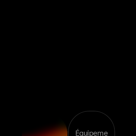
Un
événement
pensé
pour
les
professionnels
du
secteur
comme
pour
le
grand
public
Équipeme