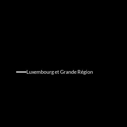
Luxembourg et Grande Région
Un
écosystème
stratégique
pour
la
gastronomie
et
l’hôtellerie