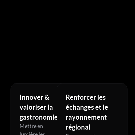
accélérer
l’innovation
et
les
opportunités
du
secteur
Innover & 
Renforcer les 
valoriser la 
échanges et le 
gastronomie
rayonnement 
Mettre en 
régional
lumière les 