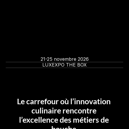
2
0
2
6
E
X
P
O
G
A
S
T
21-25 novembre 2026
LUXEXPO THE BOX
Le carrefour où l’innovation 
culinaire rencontre 
l’excellence des métiers de 
bouche.